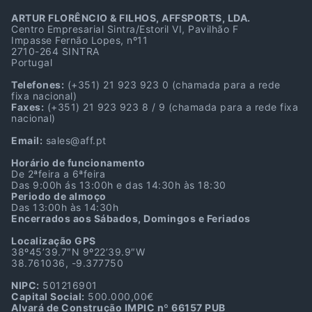
ARTUR FLORÊNCIO & FILHOS, AFFSPORTS, LDA.
Centro Empresarial Sintra/Estoril VI, Pavilhão F
Impasse Fernão Lopes, nº11
2710-264 SINTRA
Portugal
Telefones:
(+351) 21 923 923 0
(chamada para a rede
fixa nacional)
Faxes:
(+351) 21 923 923 8 / 9
(chamada para a rede fixa
nacional)
Email:
sales@aff.pt
Horário de funcionamento
De 2ªfeira a 6ªfeira
Das 9:00h ás 13:00h e das 14:30h às 18:30
Periodo de almoço
Das 13:00h às 14:30h
Encerrados aos Sábados, Domingos e Feriados
Localização GPS
38º45’39.7″N 9º22’39.9″W
38.761036, -9.377750
NIPC:
501216901
Capital Social:
500.000,00€
Alvará de Construção IMPIC nº 66157 PUB