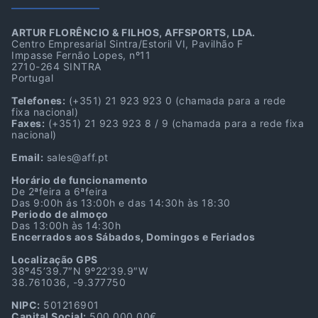
ARTUR FLORÊNCIO & FILHOS, AFFSPORTS, LDA.
Centro Empresarial Sintra/Estoril VI, Pavilhão F
Impasse Fernão Lopes, nº11
2710-264 SINTRA
Portugal
Telefones:
(+351) 21 923 923 0
(chamada para a rede
fixa nacional)
Faxes:
(+351) 21 923 923 8 / 9
(chamada para a rede fixa
nacional)
Email:
sales@aff.pt
Horário de funcionamento
De 2ªfeira a 6ªfeira
Das 9:00h ás 13:00h e das 14:30h às 18:30
Periodo de almoço
Das 13:00h às 14:30h
Encerrados aos Sábados, Domingos e Feriados
Localização GPS
38º45’39.7″N 9º22’39.9″W
38.761036, -9.377750
NIPC:
501216901
Capital Social:
500.000,00€