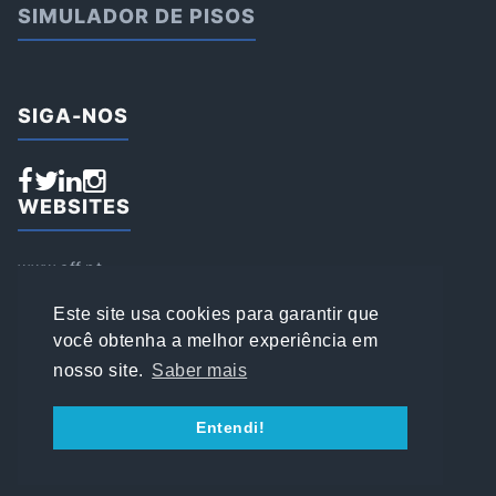
SIMULADOR DE PISOS
SIGA-NOS
WEBSITES
www.aff.pt
www.affsports.pt
www.loja.affsports.pt
Este site usa cookies para garantir que
PESQUISAR
você obtenha a melhor experiência em
nosso site.
Saber mais
© 2022 AFFSPORTS
Entendi!