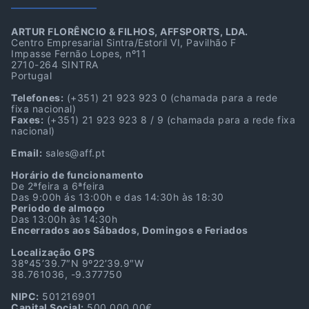
ARTUR FLORÊNCIO & FILHOS, AFFSPORTS, LDA.
Centro Empresarial Sintra/Estoril VI, Pavilhão F
Impasse Fernão Lopes, nº11
2710-264 SINTRA
Portugal
Telefones:
(+351) 21 923 923 0
(chamada para a rede
fixa nacional)
Faxes:
(+351) 21 923 923 8 / 9
(chamada para a rede fixa
nacional)
Email:
sales@aff.pt
Horário de funcionamento
De 2ªfeira a 6ªfeira
Das 9:00h ás 13:00h e das 14:30h às 18:30
Periodo de almoço
Das 13:00h às 14:30h
Encerrados aos Sábados, Domingos e Feriados
Localização GPS
38º45’39.7″N 9º22’39.9″W
38.761036, -9.377750
NIPC:
501216901
Capital Social:
500.000,00€