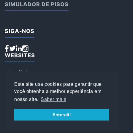
SIMULADOR DE PISOS
SIGA-NOS
WEBSITES
www.aff.pt
www.affsports.pt
www.loja.affsports.pt
Este site usa cookies para garantir que
PESQUISAR
você obtenha a melhor experiência em
nosso site.
Saber mais
© 2022 AFFSPORTS
Entendi!