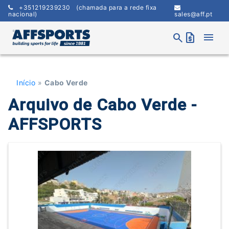
Skip
+351219239230
(chamada para a rede fixa
to
nacional)
sales@aff.pt
content
menu
search
request_quote
Início
»
Cabo Verde
Arquivo de Cabo Verde -
AFFSPORTS