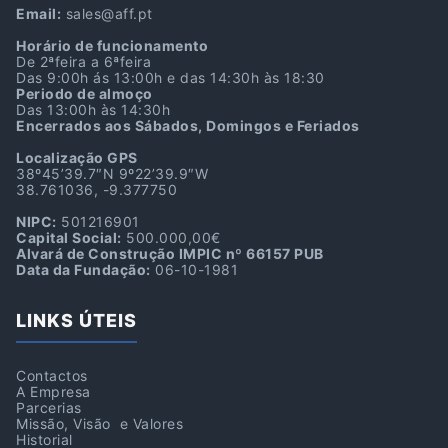
Email:
sales@aff.pt
Horário de funcionamento
De 2ªfeira a 6ªfeira
Das 9:00h ás 13:00h e das 14:30h às 18:30
Periodo de almoço
Das 13:00h às 14:30h
Encerrados aos Sábados, Domingos e Feriados
Localização GPS
38º45’39.7″N 9º22’39.9″W
38.761036, -9.377750
NIPC:
501216901
Capital Social:
500.000,00€
Alvará de Construção IMPIC nº 66157 PUB
Data da Fundação:
06-10-1981
LINKS ÚTEIS
Contactos
A Empresa
Parcerias
Missão, Visão e Valores
Historial