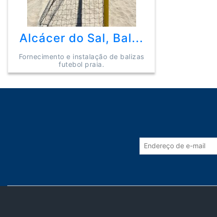
Alcácer do Sal, Bal...
Fornecimento e instalação de balizas
futebol praia.