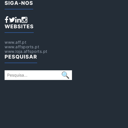
SIGA-NOS
WEBSITES
www.aff.pt
www.affsports.pt
www.loja.affsports.pt
PESQUISAR