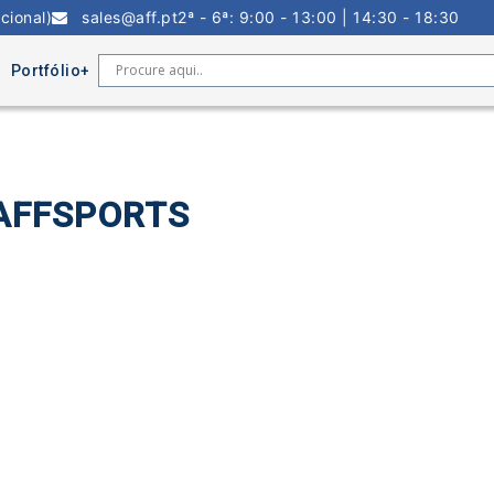
cional)
sales@aff.pt
2ª - 6ª: 9:00 - 13:00 | 14:30 - 18:30
Portfólio
- AFFSPORTS