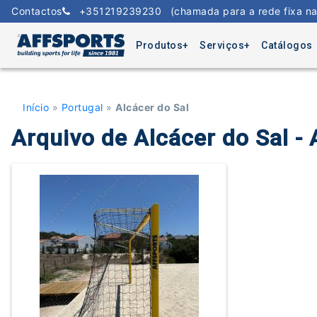
Skip
Contactos
+351219239230
(chamada para a rede fixa na
to
content
Produtos
Serviços
Catálogos
Início
»
Portugal
»
Alcácer do Sal
Arquivo de Alcácer do Sal 