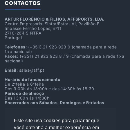
CONTACTOS
ARTUR FLORÊNCIO & FILHOS, AFFSPORTS, LDA.
Centro Empresarial Sintra/Estoril VI, Pavilhão F
Impasse Fernão Lopes, nº11
2710-264 SINTRA
Portugal
Telefones:
(+351) 21 923 923 0
(chamada para a rede
fixa nacional)
Faxes:
(+351) 21 923 923 8 / 9
(chamada para a rede fixa
nacional)
Email:
sales@aff.pt
Horário de funcionamento
De 2ªfeira a 6ªfeira
Das 9:00h ás 13:00h e das 14:30h às 18:30
Periodo de almoço
Das 13:00h às 14:30h
Encerrados aos Sábados, Domingos e Feriados
Localização GPS
38º45’39.7″N 9º22’39.9″W
Este site usa cookies para garantir que
38.761036, -9.377750
você obtenha a melhor experiência em