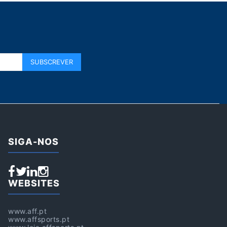
SIGA-NOS
WEBSITES
www.aff.pt
www.affsports.pt