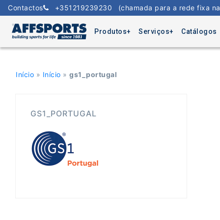
Skip
Contactos
+351219239230
(chamada para a rede fixa na
to
content
Produtos
Serviços
Catálogos
Início
»
Início
»
gs1_portugal
GS1_PORTUGAL