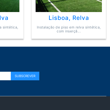
lva
Lisboa, Relva
 sintética,
Instalação de piso em relva sintética,
com inserçã...