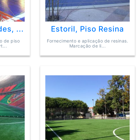
es, ...
Estoril, Piso Resina
o de piso
Fornecimento e aplicação de resinas.
t...
Marcação de li...