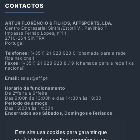
CONTACTOS
ARTUR FLORÊNCIO & FILHOS, AFFSPORTS, LDA.
Centro Empresarial Sintra/Estoril VI, Pavilhão F
Impasse Fernão Lopes, nº11
2710-264 SINTRA
Portugal
Telefones:
(+351) 21 923 923 0
(chamada para a rede
fixa nacional)
Faxes:
(+351) 21 923 923 8 / 9
(chamada para a rede fixa
nacional)
Email:
sales@aff.pt
Horário de funcionamento
De 2ªfeira a 6ªfeira
Das 9:00h ás 13:00h e das 14:30h às 18:30
Periodo de almoço
Das 13:00h às 14:30h
Encerrados aos Sábados, Domingos e Feriados
Localização GPS
38º45’39.7″N 9º22’39.9″W
Este site usa cookies para garantir que
38.761036, -9.377750
você obtenha a melhor experiência em