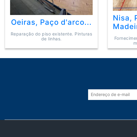
Nisa, 
Oeiras, Paço d'arco...
Madeir
Reparação do piso existente. Pinturas
Fornecime
de linhas.
m