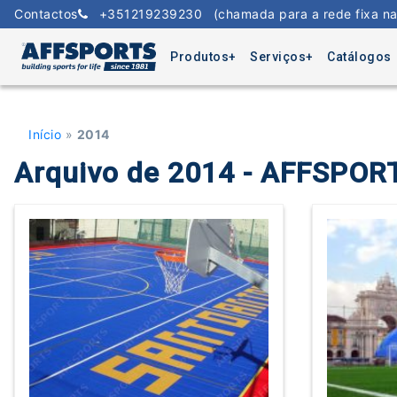
Skip
Contactos
+351219239230
(chamada para a rede fixa na
to
content
Produtos
Serviços
Catálogos
Início
»
2014
Arquivo de 2014 - AFFSPOR