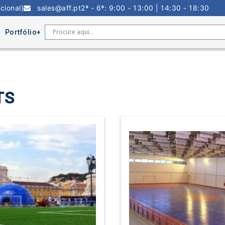
cional)
sales@aff.pt
2ª - 6ª: 9:00 - 13:00 | 14:30 - 18:30
Portfólio
TS