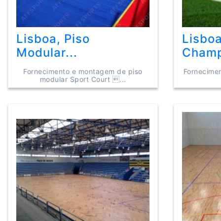
Lisboa, Piso
Lisbo
Modular...
Champ
Fornecimento e montagem de piso
Fornecimen
modular Sport Court ...