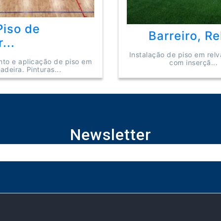
Piso de
Barreiro, Re
...
Instalação de piso em relva
nto e aplicação de piso em
com inserçã...
adeira. Pinturas...
Newsletter