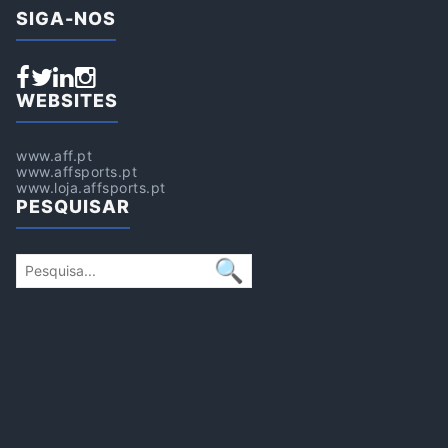
SIGA-NOS
WEBSITES
www.aff.pt
www.affsports.pt
www.loja.affsports.pt
PESQUISAR